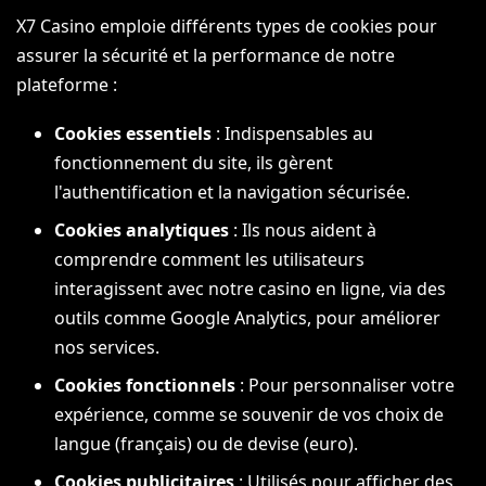
X7 Casino emploie différents types de cookies pour
assurer la sécurité et la performance de notre
plateforme :
Cookies essentiels
: Indispensables au
fonctionnement du site, ils gèrent
l'authentification et la navigation sécurisée.
Cookies analytiques
: Ils nous aident à
comprendre comment les utilisateurs
interagissent avec notre casino en ligne, via des
outils comme Google Analytics, pour améliorer
nos services.
Cookies fonctionnels
: Pour personnaliser votre
expérience, comme se souvenir de vos choix de
langue (français) ou de devise (euro).
Cookies publicitaires
: Utilisés pour afficher des