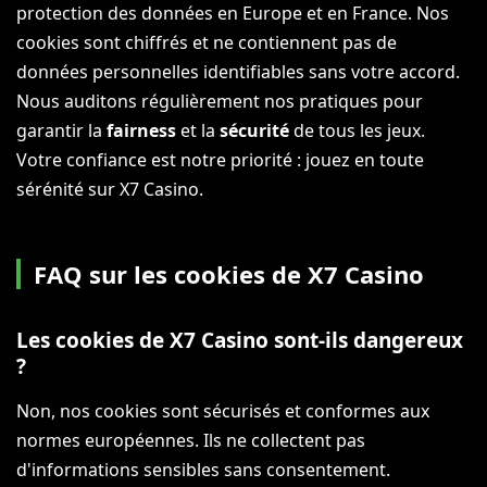
protection des données en Europe et en France. Nos
cookies sont chiffrés et ne contiennent pas de
données personnelles identifiables sans votre accord.
Nous auditons régulièrement nos pratiques pour
garantir la
fairness
et la
sécurité
de tous les jeux.
Votre confiance est notre priorité : jouez en toute
sérénité sur X7 Casino.
FAQ sur les cookies de X7 Casino
Les cookies de X7 Casino sont-ils dangereux
?
Non, nos cookies sont sécurisés et conformes aux
normes européennes. Ils ne collectent pas
d'informations sensibles sans consentement.