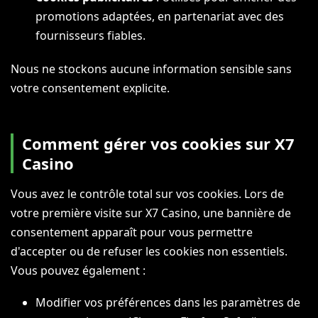
promotions adaptées, en partenariat avec des
fournisseurs fiables.
Nous ne stockons aucune information sensible sans
votre consentement explicite.
Comment gérer vos cookies sur X7
Casino
Vous avez le contrôle total sur vos cookies. Lors de
votre première visite sur X7 Casino, une bannière de
consentement apparaît pour vous permettre
d'accepter ou de refuser les cookies non essentiels.
Vous pouvez également :
Modifier vos préférences dans les paramètres de