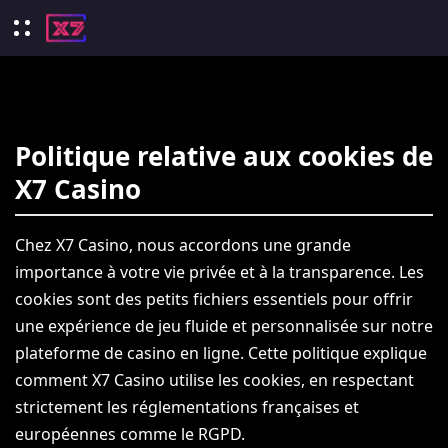
Politique relative aux cookies de
X7 Casino
Chez X7 Casino, nous accordons une grande
importance à votre vie privée et à la transparence. Les
cookies sont des petits fichiers essentiels pour offrir
une expérience de jeu fluide et personnalisée sur notre
plateforme de casino en ligne. Cette politique explique
comment X7 Casino utilise les cookies, en respectant
strictement les réglementations françaises et
européennes comme le RGPD.